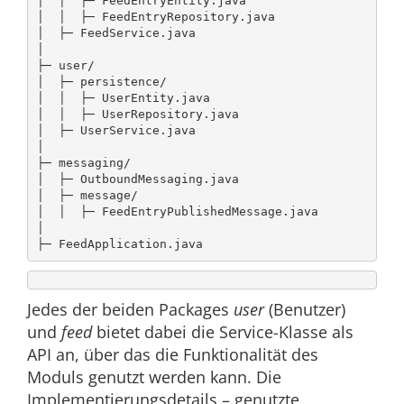
│  │  ├─ FeedEntryEntity.java

│  │  ├─ FeedEntryRepository.java

│  ├─ FeedService.java

│

├─ user/

│  ├─ persistence/

│  │  ├─ UserEntity.java

│  │  ├─ UserRepository.java

│  ├─ UserService.java

│

├─ messaging/

│  ├─ OutboundMessaging.java

│  ├─ message/

│  │  ├─ FeedEntryPublishedMessage.java

│

├─ FeedApplication.java
Jedes der beiden Packages
user
(Benutzer)
und
feed
bietet dabei die Service-Klasse als
API an, über das die Funktionalität des
Moduls genutzt werden kann. Die
Implementierungsdetails – genutzte