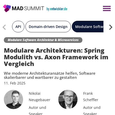
×
Berlin
München
API
Domain-driven Design
Modulare Software Arc
Alle
Modulare Software Architektur & Microservices
Modulare Architekturen: Spring
Modulith vs. Axon Framework im
Vergleich
Wie moderne Architekturansätze helfen, Software
skalierbarer und wartbarer zu gestalten
11.
Feb
2025
Nikolai
Frank
Neugebauer
Scheffler
Autor und
Autor und
Speaker
Speaker