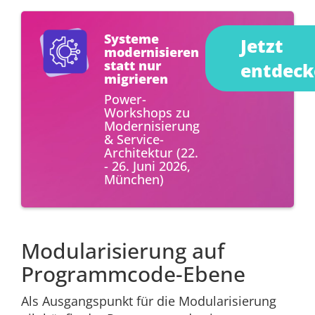
Systeme
Jetzt
modernisieren
statt nur
entdeck
migrieren
Power-
Workshops zu
Modernisierung
& Service-
Architektur (22.
- 26. Juni 2026,
München)
Modularisierung auf
Programmcode-Ebene
Als Ausgangspunkt für die Modularisierung