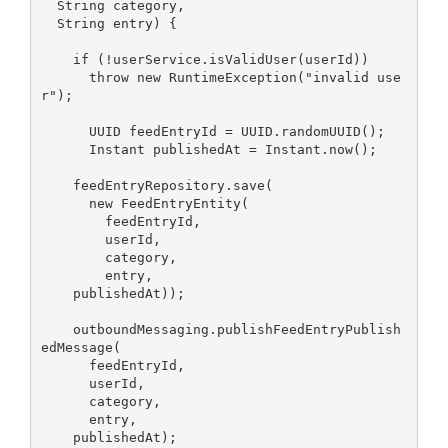
  String category,

  String entry) {

    if (!userService.isValidUser(userId))

      throw new RuntimeException("invalid use
r");

      UUID feedEntryId = UUID.randomUUID();

      Instant publishedAt = Instant.now();

    feedEntryRepository.save(

      new FeedEntryEntity(

        feedEntryId,

        userId,

        category,

        entry,

    publishedAt));

    outboundMessaging.publishFeedEntryPublish
edMessage(

      feedEntryId,

      userId,

      category,

      entry,

    publishedAt);
