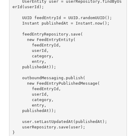
    UserEntity user = userRepository.findByUs
erId(userId);

    UUID feedEntryId = UUID.randomUUID();

    Instant publishedAt = Instant.now();

    feedEntryRepository.save(

      new FeedEntryEntity(

        feedEntryId,

        userId,

        category,

        entry,

    publishedAt));

    outboundMessaging.publish(

      new FeedEntryPublishedMessage(

        feedEntryId,

        userId,

        category,

        entry,

    publishedAt));

    user.setLastUpdatedAt(publishedAt);

    userRepository.save(user);

}