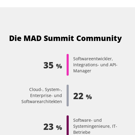
Workshop
Die MAD Summit Community
Metrik basiertes Monitoring
mit Prometheus, Micrometer
und Grafana
Schnelleinstieg in Resilient
Softwareentwickler,
35
%
Integrations- und API-
Karsten Sitterberg
,
Freelancer
Software Design
Manager
Thomas Kruse
,
trion development
Uwe Friedrichsen
,
codecentric AG
GmbH
Cloud-, System-,
22
%
Enterprise- und
Workshop
Workshop
Softwarearchitekten
Software- und
23
%
Systemingenieure, IT-
Betriebe