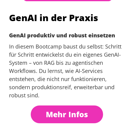
Hanna Lüschow
,
OPEN KNOWLEDGE
GmbH
GenAI in der Praxis
Workshop
Workshop
GenAI produktiv und robust einsetzen
In diesem Bootcamp baust du selbst: Schritt
für Schritt entwickelst du ein eigenes GenAI-
System – von RAG bis zu agentischen
Workflows. Du lernst, wie AI-Services
Standardbasierte
entstehen, die nicht nur funktionieren,
Authentifizierung mit OAuth
Angular-Architektur-
sondern produktionsreif, erweiterbar und
2.0 und OpenID Connect
Workshop: Vom Modulithen
robust sind.
zu Microfrontends
Daniel Wagner
,
Manner / www.IT-
Visions.de
Manfred Steyer
,
ANGULARarchitects
Mehr Infos
Workshop