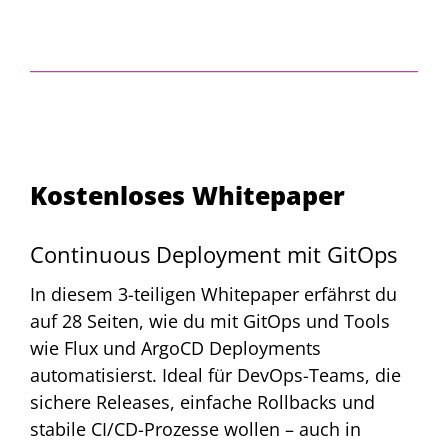
Hands-on: Entwurf von HTTP
Kostenloses Whitepaper
APIs
Thilo Frotscher
,
Selbstständig
Continuous Deployment mit GitOps
In diesem 3-teiligen Whitepaper erfährst du
Workshop
auf 28 Seiten, wie du mit GitOps und Tools
wie Flux und ArgoCD Deployments
automatisierst. Ideal für DevOps-Teams, die
sichere Releases, einfache Rollbacks und
stabile CI/CD-Prozesse wollen – auch in