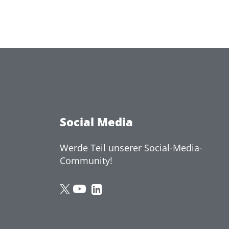
Social Media
Werde Teil unserer Social-Media-
Community!
MAD
MAD
MAD
Summit
Summit
Summit
on
on
on
Twitter
YouTube
LinkedIn