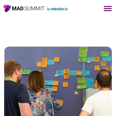
×
Berlin
München
Alle