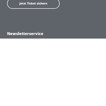
Jetzt Ticket sichern
Newsletterservice
Stay Tuned! Registriere dich für unseren
Newsletterservice und erhalte regelmäßig
News und Updates zum MAD Summit!
Newsletter bestellen
© Copyright 2026 S&S Media, All Rights
Reserved