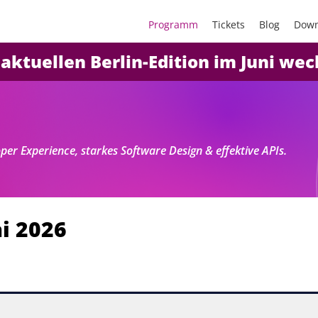
Programm
Tickets
Blog
Down
 aktuellen Berlin-Edition im Juni we
r Experience, starkes Software Design & effektive APIs.
i 2026