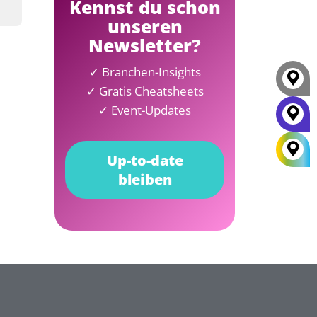
Kennst du schon
unseren
Newsletter?
✓ Branchen-Insights
✓ Gratis Cheatsheets
✓ Event-Updates
Up-to-date
bleiben